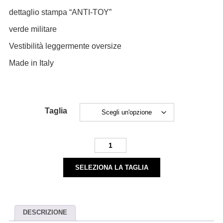
dettaglio stampa “ANTI-TOY”
verde militare
Vestibilità leggermente oversize
Made in Italy
Taglia
360GSM
TEE
-
SELEZIONA LA TAGLIA
military
green
quantità
DESCRIZIONE