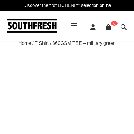
Discover the first LICHENI™ selection online
☰
0
Home
/
T Shirt
/ 360GSM TEE – military green