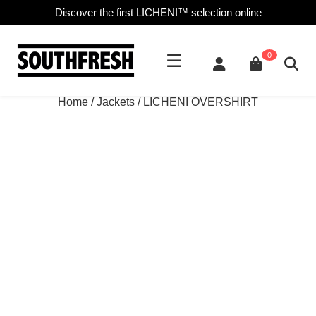
Discover the first LICHENI™ selection online
☰
0
Home
/
Jackets
/ LICHENI OVERSHIRT