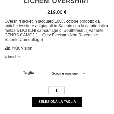
LICHENI OVERSHIRT
219,00
€
Overshirt jacket in jacquard 100% cotone prodotto da
antiche tessiture artigianali in Salento con la caratteristica
fantasia LICHENI camouflage di Southfresh . ( Variante
GFNRS CAMO2.1 – Grey Flecktarn Non Reversible
Salento Camouflage)
Zip YKK Vislon
4 tasche
Taglia
LICHENI
OVERSHIRT
quantità
SELEZIONA LA TAGLIA