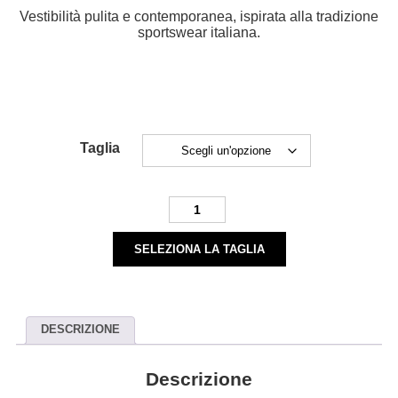
Vestibilità pulita e contemporanea, ispirata alla tradizione
sportswear italiana.
Taglia
Southfresh
Polo
Shirt
SELEZIONA LA TAGLIA
-
green
quantità
DESCRIZIONE
Descrizione