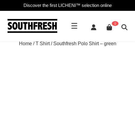
Discover the first LICHENI™ selection online
☰
0
Home
/
T Shirt
/ Southfresh Polo Shirt – green