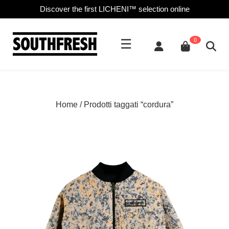
Discover the first LICHENI™ selection online
☰
0
Home
/ Prodotti taggati “cordura”