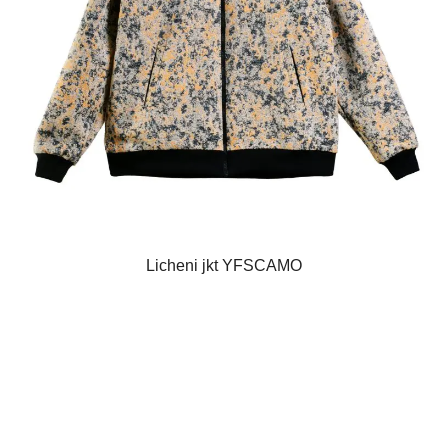
Licheni jkt YFSCAMO
€
Questo
prodotto