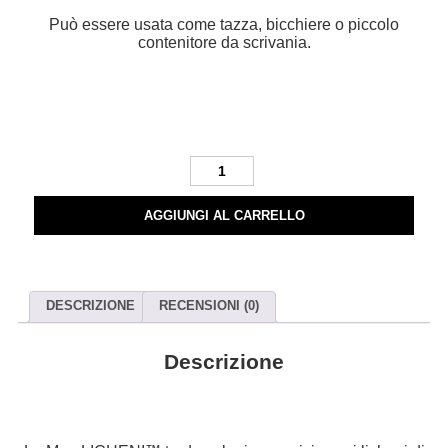
Può essere usata come tazza, bicchiere o piccolo
contenitore da scrivania.
LICHENI
Mug
LS02
AGGIUNGI AL CARRELLO
grey
quantità
DESCRIZIONE
RECENSIONI (0)
Descrizione