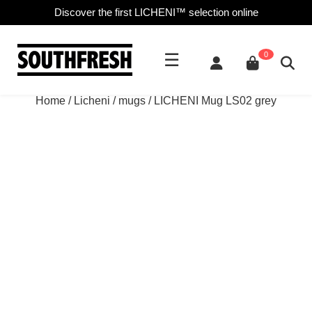
Discover the first LICHENI™ selection online
☰
0
Home
/
Licheni
/
mugs
/ LICHENI Mug LS02 grey