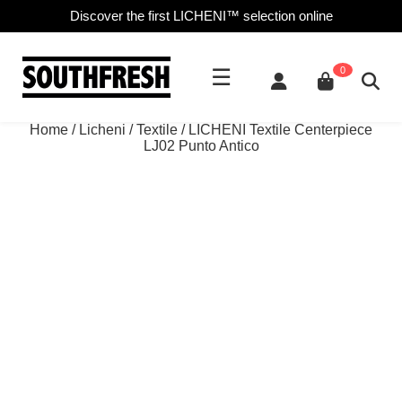
Discover the first LICHENI™ selection online
☰
0
Home
/
Licheni
/
Textile
/ LICHENI Textile Centerpiece
LJ02 Punto Antico