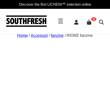
Discover the first LICHENI™ selection online
☰
0
Home
/
Accessori
/
fanzine
/ RIONE fanzine